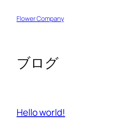
内
容
Flower Company
を
ス
キ
ッ
ブログ
プ
Hello world!